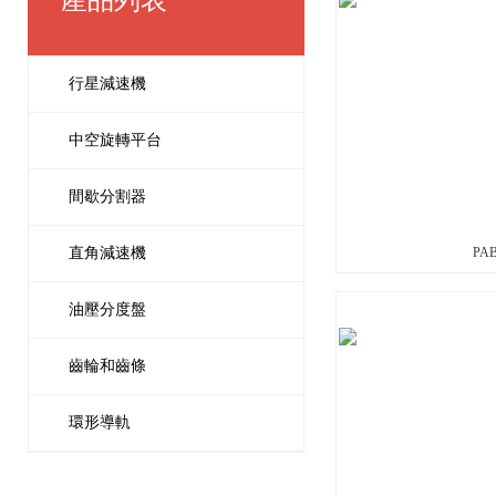
產品列表
行星減速機
中空旋轉平台
間歇分割器
直角減速機
PAB
油壓分度盤
齒輪和齒條
環形導軌