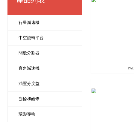
產品列表
行星減速機
中空旋轉平台
間歇分割器
直角減速機
PAB
油壓分度盤
齒輪和齒條
環形導軌